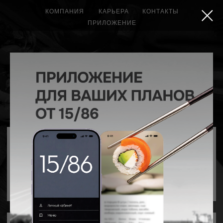
КОМПАНИЯ
КАРЬЕРА
КОНТАКТЫ
ПРИЛОЖЕНИЕ
Банкетный зал
для любого
события
Ресторан с
лучшим
панорамным
видом на
Набережную