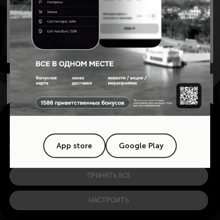
Азиатское бистро
в центре Тюмени
Согласие на cookie-файлы
Мы используем cookie-файлы для улучшения предоставляемых услуг.
Оставаясь на сайте, вы даете согласие на обработку и хранение персональных
данных с использованием метрических программ, в том числе сервисом
App store
Google Play
аналитики Яндекс.Метрика, в соответствии с
политикой конфиденциальности
ПРИНЯТЬ ВСЕ
НАСТРОИТЬ